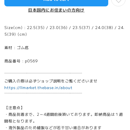
日本国内にお住まいの方向け
Size(cm) : 22.5(35) / 23.0(36) / 23.5(37) / 24.0(38) / 24.
5(39) (cm)
素材 : ゴム底
商品番号 : p0569
¨¨¨¨¨¨¨¨¨¨¨¨¨¨¨¨¨¨¨¨¨¨¨¨¨¨¨¨¨¨¨¨¨¨¨¨¨¨¨¨¨¨¨¨¨
ご購入の際は必ずショップ説明をご覧くださいませ
https://llmarket.thebase.in/about
¨¨¨¨¨¨¨¨¨¨¨¨¨¨¨¨¨¨¨¨¨¨¨¨¨¨¨¨¨¨¨¨¨¨¨¨¨¨¨¨¨¨¨¨¨
【注意点】
・商品到着まで、2～4週間前後頂いております。即納商品は１週
間程となります。
・海外製品のため縫製などが若干甘い場合があります