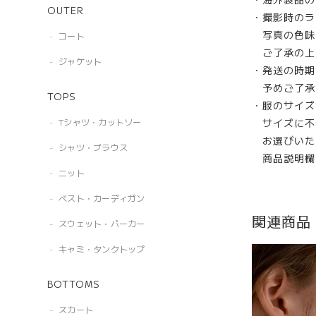
OUTER
・撮影時のラ
写真の色味
コート
ご了承の上
ジャケット
・発送の時期
予めご了承
TOPS
・服のサイズ
サイズに不
Tシャツ・カットソー
お選びいた
シャツ・ブラウス
商品説明欄
ニット
ベスト・カーディガン
関連商品
スウェット・パーカー
キャミ・タンクトップ
BOTTOMS
スカート