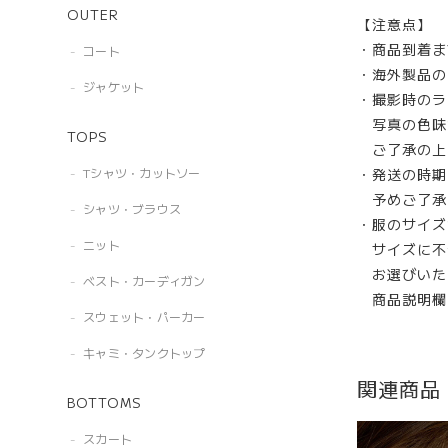
OUTER
【注意点】
・商品到着ま
コート
・海外製品の
ジャケット
・撮影時のラ
写真の色味
TOPS
ご了承の上
・発送の時期
Tシャツ・カットソー
予めご了承
シャツ・ブラウス
・服のサイズ
ニット
サイズに不
お選びいた
ベスト・カーディガン
商品説明欄
スウェット・パーカー
キャミ・タンクトップ
関連商品
BOTTOMS
スカート