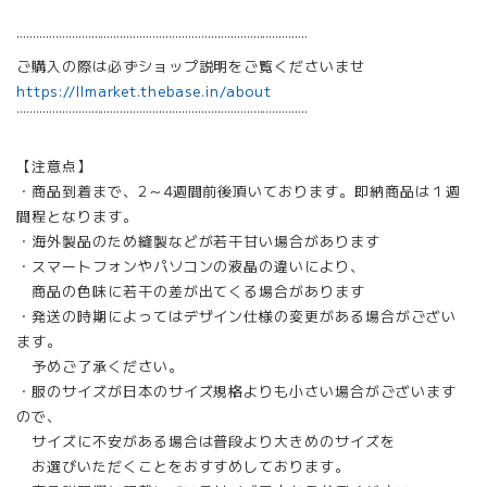
¨¨¨¨¨¨¨¨¨¨¨¨¨¨¨¨¨¨¨¨¨¨¨¨¨¨¨¨¨¨¨¨¨¨¨¨¨¨¨¨¨¨¨¨¨
ご購入の際は必ずショップ説明をご覧くださいませ
https://llmarket.thebase.in/about
¨¨¨¨¨¨¨¨¨¨¨¨¨¨¨¨¨¨¨¨¨¨¨¨¨¨¨¨¨¨¨¨¨¨¨¨¨¨¨¨¨¨¨¨¨
【注意点】
・商品到着まで、2～4週間前後頂いております。即納商品は１週
間程となります。
・海外製品のため縫製などが若干甘い場合があります
・スマートフォンやパソコンの液晶の違いにより、
商品の色味に若干の差が出てくる場合があります
・発送の時期によってはデザイン仕様の変更がある場合がござい
ます。
予めご了承ください。
・服のサイズが日本のサイズ規格よりも小さい場合がございます
ので、
サイズに不安がある場合は普段より大きめのサイズを
お選びいただくことをおすすめしております。