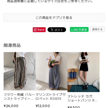
商品説明欄に記載しているサイズ目安をご参考ください。
この商品をアプリで見る
通報する
LINEで送る
Save
関連商品
フラワー刺繍 バルー
マリンストライプサ
ストレッチ ヨガ
ンストライプイー
ロペット R0439
ショートパンツ R04
ジーパンツ R0433
53
¥24,000
¥12,000
¥8,500