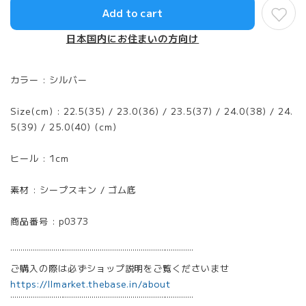
Add to cart
日本国内にお住まいの方向け
カラー : シルバー
Size(cm) : 22.5(35) / 23.0(36) / 23.5(37) / 24.0(38) / 24.
5(39) / 25.0(40) (cm)
ヒール : 1cm
素材 : シープスキン / ゴム底
商品番号 : p0373
¨¨¨¨¨¨¨¨¨¨¨¨¨¨¨¨¨¨¨¨¨¨¨¨¨¨¨¨¨¨¨¨¨¨¨¨¨¨¨¨¨¨¨¨¨
ご購入の際は必ずショップ説明をご覧くださいませ
https://llmarket.thebase.in/about
¨¨¨¨¨¨¨¨¨¨¨¨¨¨¨¨¨¨¨¨¨¨¨¨¨¨¨¨¨¨¨¨¨¨¨¨¨¨¨¨¨¨¨¨¨