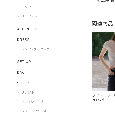
商品説明欄
パンツ
サロペット
関連商品
ALL IN ONE
DRESS
ワンピ・チュニック
SET UP
BAG
SHOES
サンダル
シアーリブ 
R0376
バレエシューズ
フラットシューズ