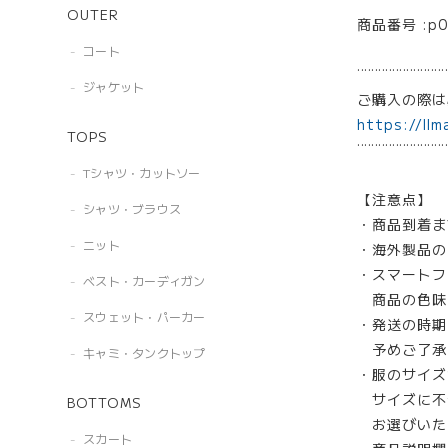
OUTER
商品番号 :p0
コート
¨¨¨¨¨¨¨¨¨¨¨¨¨
ジャケット
ご購入の際
https://llm
TOPS
¨¨¨¨¨¨¨¨¨¨¨¨¨
Tシャツ・カットソー
【注意点】
シャツ・ブラウス
・商品到着ま
ニット
・海外製品の
・スマートフ
ベスト・カーディガン
商品の色味
スウェット・パーカー
・発送の時期
予めご了承
キャミ・タンクトップ
・服のサイズ
サイズに不
BOTTOMS
お選びいた
スカート