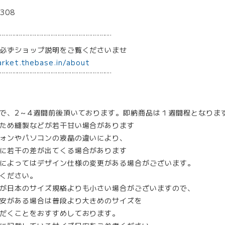
308
¨¨¨¨¨¨¨¨¨¨¨¨¨¨¨¨¨¨¨¨¨¨¨¨¨¨¨¨¨¨¨¨
は必ずショップ説明をご覧くださいませ
arket.thebase.in/about
¨¨¨¨¨¨¨¨¨¨¨¨¨¨¨¨¨¨¨¨¨¨¨¨¨¨¨¨¨¨¨¨
で、2～4週間前後頂いております。即納商品は１週間程となりま
ため縫製などが若干甘い場合があります
ォンやパソコンの液晶の違いにより、
に若干の差が出てくる場合があります
によってはデザイン仕様の変更がある場合がございます。
ください。
が日本のサイズ規格よりも小さい場合がございますので、
安がある場合は普段より大きめのサイズを
だくことをおすすめしております。