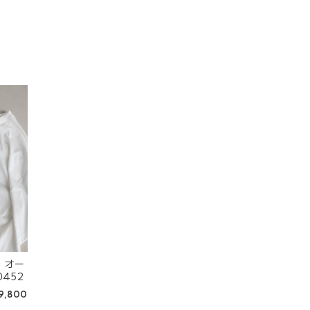
 オー
452
9,800