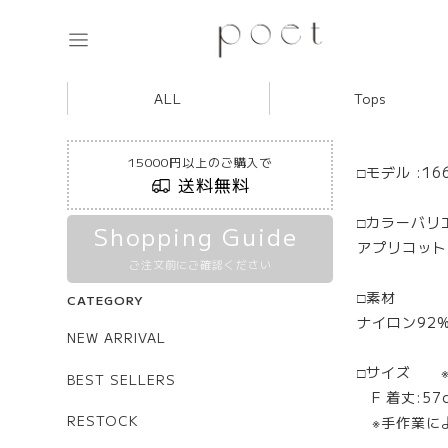
ALL
Tops
15000円以上のご購入で
□モデル :166
送料無料
□カラーバリ
Shopping Guide
アプリコット
ご注文前にご確認ください
□素材
CATEGORY
ナイロン92
NEW ARRIVAL
□サイズ 
BEST SELLERS
F 着丈:57c
RESTOCK
※手作業に