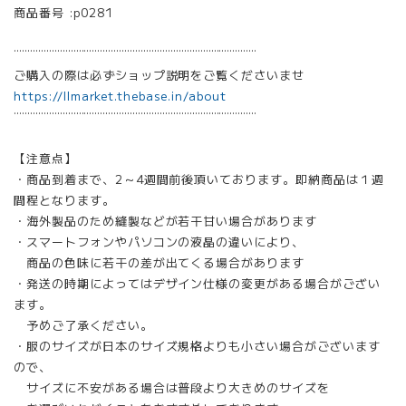
商品番号 :p0281
¨¨¨¨¨¨¨¨¨¨¨¨¨¨¨¨¨¨¨¨¨¨¨¨¨¨¨¨¨¨¨¨¨¨¨¨¨¨¨¨¨¨¨¨¨
ご購入の際は必ずショップ説明をご覧くださいませ
https://llmarket.thebase.in/about
¨¨¨¨¨¨¨¨¨¨¨¨¨¨¨¨¨¨¨¨¨¨¨¨¨¨¨¨¨¨¨¨¨¨¨¨¨¨¨¨¨¨¨¨¨
【注意点】
・商品到着まで、2～4週間前後頂いております。即納商品は１週
間程となります。
・海外製品のため縫製などが若干甘い場合があります
・スマートフォンやパソコンの液晶の違いにより、
商品の色味に若干の差が出てくる場合があります
・発送の時期によってはデザイン仕様の変更がある場合がござい
ます。
予めご了承ください。
・服のサイズが日本のサイズ規格よりも小さい場合がございます
ので、
サイズに不安がある場合は普段より大きめのサイズを