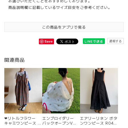
お選びいただくことをおすすめしております。
商品説明欄に記載しているサイズ目安をご参考ください。
この商品をアプリで見る
通報する
LINEで送る
Save
関連商品
❤︎リトルフラワー
エンブロイダリー
エアリーリネン ボタ
キャミワンピース 2
バックオープンV
ンワンピース R042
4PS316
ネックドレス R029
7