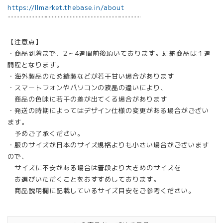
https://llmarket.thebase.in/about
¨¨¨¨¨¨¨¨¨¨¨¨¨¨¨¨¨¨¨¨¨¨¨¨¨¨¨¨¨¨¨¨¨¨¨¨¨¨¨¨¨¨¨¨¨
【注意点】
・商品到着まで、2～4週間前後頂いております。即納商品は１週
間程となります。
・海外製品のため縫製などが若干甘い場合があります
・スマートフォンやパソコンの液晶の違いにより、
商品の色味に若干の差が出てくる場合があります
・発送の時期によってはデザイン仕様の変更がある場合がござい
ます。
予めご了承ください。
・服のサイズが日本のサイズ規格よりも小さい場合がございます
ので、
サイズに不安がある場合は普段より大きめのサイズを
お選びいただくことをおすすめしております。
商品説明欄に記載しているサイズ目安をご参考ください。