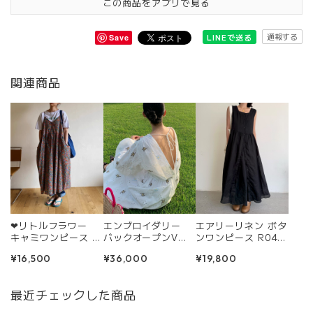
この商品をアプリで見る
通報する
LINEで送る
Save
関連商品
❤︎リトルフラワー
エンブロイダリー
エアリーリネン ボタ
キャミワンピース 2
バックオープンV
ンワンピース R042
4PS316
ネックドレス R029
7
¥16,500
¥36,000
¥19,800
3
最近チェックした商品