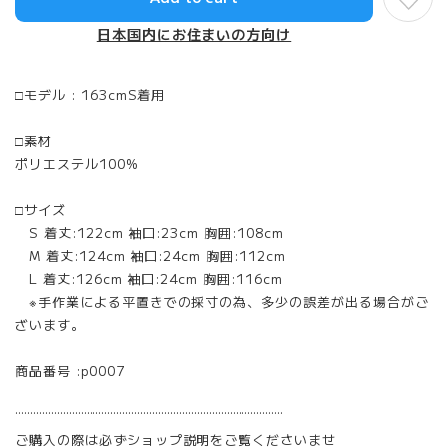
日本国内にお住まいの方向け
□モデル : 163cmS着用
□素材
ポリエステル100%
□サイズ
S 着丈:122cm 袖口:23cm 胸囲:108cm
M 着丈:124cm 袖口:24cm 胸囲:112cm
L 着丈:126cm 袖口:24cm 胸囲:116cm
※手作業による平置きでの採寸の為、多少の誤差が出る場合がご
ざいます。
商品番号 :p0007
¨¨¨¨¨¨¨¨¨¨¨¨¨¨¨¨¨¨¨¨¨¨¨¨¨¨¨¨¨¨¨¨¨¨¨¨¨¨¨¨¨¨¨¨¨
ご購入の際は必ずショップ説明をご覧くださいませ