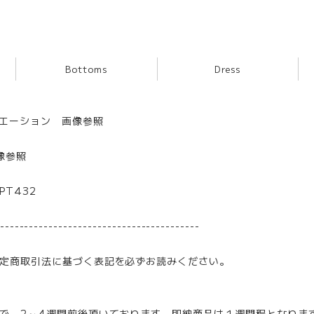
Bottoms
Dress
リエーション 画像参照
像参照
 PT432
-----------------------------------------
定商取引法に基づく表記を必ずお読みください。
で、2～4週間前後頂いております。即納商品は１週間程となりま