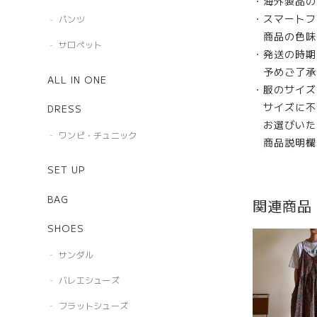
・海外製品の
・スマートフ
パンツ
商品の色味
サロペット
・発送の時期
予めご了承
ALL IN ONE
・服のサイズ
サイズに不
DRESS
お選びいた
ワンピ・チュニック
商品説明欄
SET UP
BAG
関連商品
SHOES
サンダル
バレエシューズ
フラットシューズ