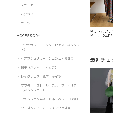
スニーカー
パンプス
ブーツ
❤︎リトルフ
ACCESSORY
ピース 24PS
アクセサリー（リング・ピアス・ネックレ
ス）
最近チェ
ヘアアクセサリー（シュシュ・髪飾り）
帽子（ハット・キャップ）
レッグウェア（靴下・タイツ）
マフラー・ストール・スカーフ・付け襟
（ネックウェア）
ファッション雑貨（財布・ベルト・眼鏡）
シーズンアイテム（レイングッズ等）