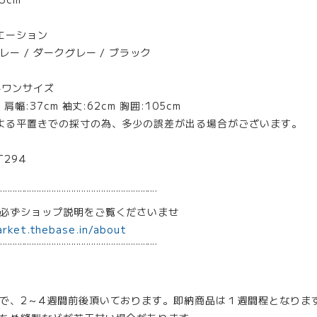
エーション
ー / ダークグレー / ブラック
※ワンサイズ
肩幅:37cm 袖丈:62cm 胸囲:105cm
よる平置きでの採寸の為、多少の誤差が出る場合がございます。
T294
¨¨¨¨¨¨¨¨¨¨¨¨¨¨¨¨¨¨¨¨¨¨¨¨¨¨¨¨¨¨¨¨
は必ずショップ説明をご覧くださいませ
arket.thebase.in/about
¨¨¨¨¨¨¨¨¨¨¨¨¨¨¨¨¨¨¨¨¨¨¨¨¨¨¨¨¨¨¨¨
で、2～4週間前後頂いております。即納商品は１週間程となりま