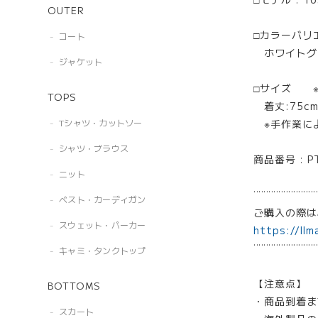
OUTER
□カラーバリ
コート
ホワイトグレ
ジャケット
□サイズ 
TOPS
着丈:75cm 
※手作業に
Tシャツ・カットソー
シャツ・ブラウス
商品番号 : P
ニット
¨¨¨¨¨¨¨¨¨¨¨¨¨
ベスト・カーディガン
ご購入の際
スウェット・パーカー
https://llm
¨¨¨¨¨¨¨¨¨¨¨¨¨
キャミ・タンクトップ
【注意点】
BOTTOMS
・商品到着ま
スカート