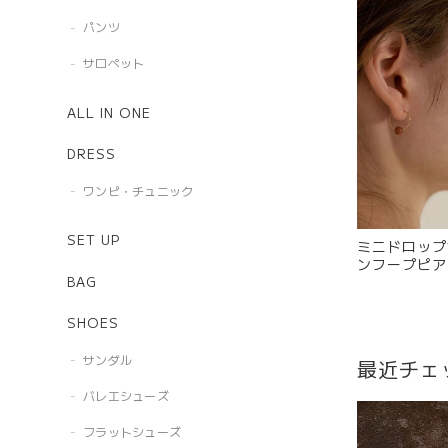
パンツ
サロペット
ALL IN ONE
DRESS
ワンピ・チュニック
SET UP
ミニドロップ
ンフープピアス
BAG
SHOES
サンダル
最近チェ
バレエシューズ
フラットシューズ