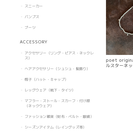
スニーカー
パンプス
ブーツ
ACCESSORY
アクセサリー（リング・ピアス・ネックレ
ス）
poet orig
ルスターネッ
ヘアアクセサリー（シュシュ・髪飾り）
帽子（ハット・キャップ）
レッグウェア（靴下・タイツ）
マフラー・ストール・スカーフ・付け襟
（ネックウェア）
ファッション雑貨（財布・ベルト・眼鏡）
シーズンアイテム（レイングッズ等）