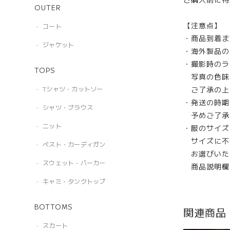
OUTER
【注意点】
コート
・商品到着ま
ジャケット
・海外製品の
・撮影時のラ
TOPS
写真の色味
ご了承の上
Tシャツ・カットソー
・発送の時期
シャツ・ブラウス
予めご了承
ニット
・服のサイズ
サイズに不
ベスト・カーディガン
お選びいた
スウェット・パーカー
商品説明欄
キャミ・タンクトップ
BOTTOMS
関連商品
スカート