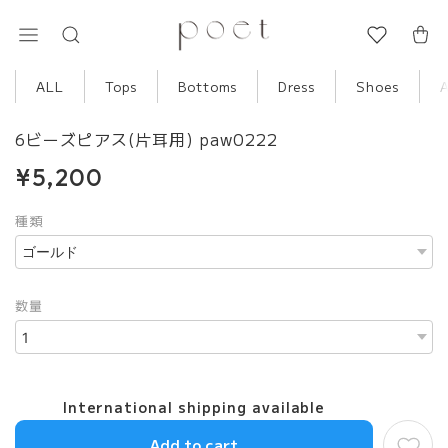
ALL
Tops
Bottoms
Dress
Shoes
6ビーズピアス(片耳用) paw0222
¥5,200
種類
数量
International shipping available
Add to cart