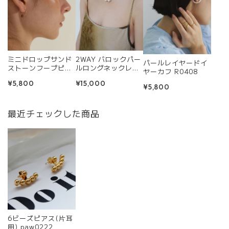
ミニドロップサンド
2WAY バロックパー
パールレイヤードイ
ストーンフープピア
ルロングネックレス
ヤーカフ R0408
ス R0345
R0357
¥5,800
¥15,000
¥5,800
最近チェックした商品
6ビーズピアス(片耳
用) paw0222