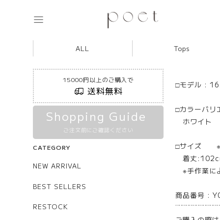
ALL
Tops
15000円以上のご購入で
□モデル : 16
送料無料
□カラーバリ
Shopping Guide
ホワイト
ご注文前にご確認ください
□サイズ 
CATEGORY
着丈:102c
NEW ARRIVAL
※手作業に
BEST SELLERS
商品番号 : Y
RESTOCK
¨¨¨¨¨¨¨¨¨¨¨¨¨
ご購入の際