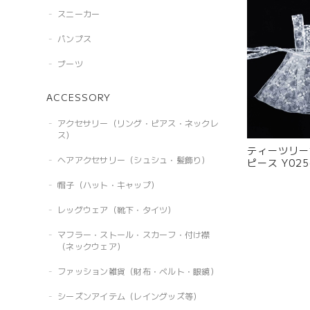
スニーカー
パンプス
ブーツ
ACCESSORY
アクセサリー（リング・ピアス・ネックレ
ス）
ティーツリー
ヘアアクセサリー（シュシュ・髪飾り）
ピース Y025
帽子（ハット・キャップ）
レッグウェア（靴下・タイツ）
マフラー・ストール・スカーフ・付け襟
（ネックウェア）
ファッション雑貨（財布・ベルト・眼鏡）
シーズンアイテム（レイングッズ等）