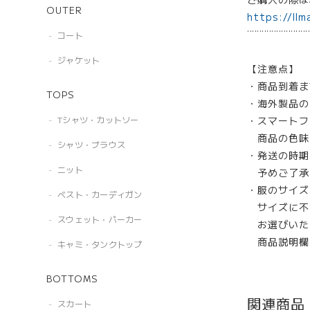
OUTER
https://llm
¨¨¨¨¨¨¨¨¨¨¨¨¨
コート
ジャケット
【注意点】
・商品到着ま
TOPS
・海外製品の
・スマートフ
Tシャツ・カットソー
商品の色味
シャツ・ブラウス
・発送の時期
ニット
予めご了承
・服のサイズ
ベスト・カーディガン
サイズに不
スウェット・パーカー
お選びいた
商品説明欄
キャミ・タンクトップ
BOTTOMS
関連商品
スカート