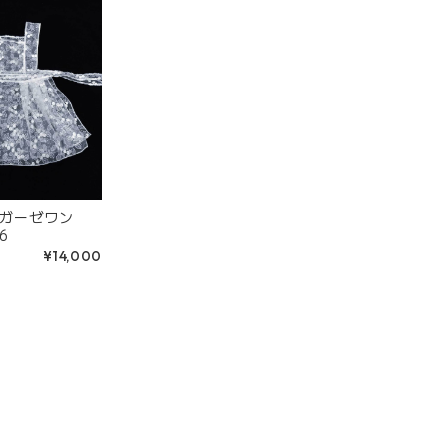
ガーゼワン
6
¥14,000