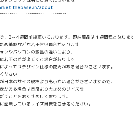
arket.thebase.in/about
¨¨¨¨¨¨¨¨¨¨¨¨¨¨¨¨¨¨¨¨¨¨¨¨¨¨¨¨¨¨¨¨
で、2～4週間前後頂いております。即納商品は１週間程となりま
ため縫製などが若干甘い場合があります
ォンやパソコンの液晶の違いにより、
に若干の差が出てくる場合があります
によってはデザイン仕様の変更がある場合がございます。
ください。
が日本のサイズ規格よりも小さい場合がございますので、
安がある場合は普段より大きめのサイズを
だくことをおすすめしております。
に記載しているサイズ目安をご参考ください。