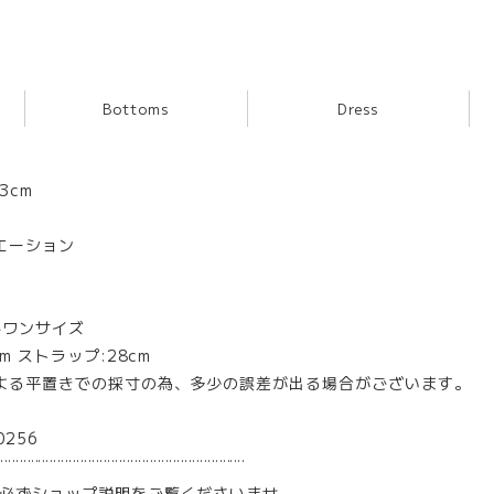
Bottoms
Dress
3cm
エーション
※ワンサイズ
m ストラップ:28cm
よる平置きでの採寸の為、多少の誤差が出る場合がございます。
0256
¨¨¨¨¨¨¨¨¨¨¨¨¨¨¨¨¨¨¨¨¨¨¨¨¨¨¨¨¨¨¨¨
は必ずショップ説明をご覧くださいませ