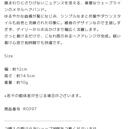
顔まわりにさりげないニュアンスを添える、華奢なウェーブライ
ンのメタルヘアバンド。
ゆるやかな曲線が髪になじみ、シンプルなまとめ髪やダウンスタ
イルも自然と洗練された印象に。細身のデザインなので主張しす
ぎず、デイリーからお出かけまで幅広く活躍します。
さっと着けるだけで、こなれ感のあるヘアアレンジが完成。軽い
着け心地で長時間でも快適です。
Size
幅：約12cm
高さ：約14.5cm
重量：約10g
※若干の個体差が生じる場合がございます。
商品番号 :R0397
¨¨¨¨¨¨¨¨¨¨¨¨¨¨¨¨¨¨¨¨¨¨¨¨¨¨¨¨¨¨¨¨¨¨¨¨¨¨¨¨¨¨¨¨¨
ご購入の際は必ずショップ説明をご覧くださいませ