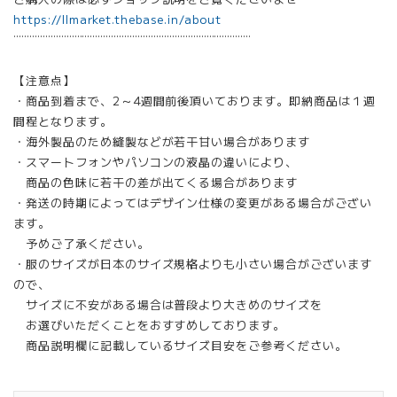
https://llmarket.thebase.in/about
¨¨¨¨¨¨¨¨¨¨¨¨¨¨¨¨¨¨¨¨¨¨¨¨¨¨¨¨¨¨¨¨¨¨¨¨¨¨¨¨¨¨¨¨¨
【注意点】
・商品到着まで、2～4週間前後頂いております。即納商品は１週
間程となります。
・海外製品のため縫製などが若干甘い場合があります
・スマートフォンやパソコンの液晶の違いにより、
商品の色味に若干の差が出てくる場合があります
・発送の時期によってはデザイン仕様の変更がある場合がござい
ます。
予めご了承ください。
・服のサイズが日本のサイズ規格よりも小さい場合がございます
ので、
サイズに不安がある場合は普段より大きめのサイズを
お選びいただくことをおすすめしております。
商品説明欄に記載しているサイズ目安をご参考ください。