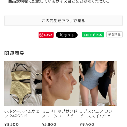
商品説明欄に記載しているサイズ目安をご参考ください。
この商品をアプリで見る
通報する
LINEで送る
Save
関連商品
ホルタースイムウェ
ミニドロップサンド
リブスクエア ワン
ア 24PS511
ストーンフープピア
ピーススイムウェア
ス R0345
R0366
¥8,500
¥5,800
¥9,400