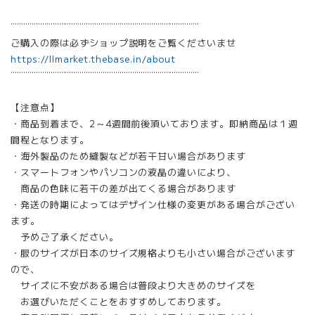
¨¨¨¨¨¨¨¨¨¨¨¨¨¨¨¨¨¨¨¨¨¨¨¨¨¨¨¨¨¨¨¨¨¨¨¨¨¨¨¨¨¨¨¨¨
ご購入の際は必ずショップ説明をご覧くださいませ
https://llmarket.thebase.in/about
¨¨¨¨¨¨¨¨¨¨¨¨¨¨¨¨¨¨¨¨¨¨¨¨¨¨¨¨¨¨¨¨¨¨¨¨¨¨¨¨¨¨¨¨¨
【注意点】
・商品到着まで、2～4週間前後頂いております。即納商品は１週
間程となります。
・海外製品のため縫製などが若干甘い場合があります
・スマートフォンやパソコンの液晶の違いにより、
商品の色味に若干の差が出てくる場合があります
・発送の時期によってはデザイン仕様の変更がある場合がござい
ます。
予めご了承ください。
・服のサイズが日本のサイズ規格よりも小さい場合がございます
ので、
サイズに不安がある場合は普段より大きめのサイズを
お選びいただくことをおすすめしております。