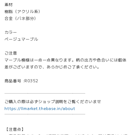
素材
樹脂（アクリル系）
合金（バネ部分）
カラー
ベージュマーブル
ご注意
マーブル模様は一点一点異なります。柄の出方や色合いには個体
差がございますので、あらかじめご了承ください。
商品番号 :R0352
¨¨¨¨¨¨¨¨¨¨¨¨¨¨¨¨¨¨¨¨¨¨¨¨¨¨¨¨¨¨¨¨¨¨¨¨¨¨¨¨¨¨¨¨¨
ご購入の際は必ずショップ説明をご覧くださいませ
https://llmarket.thebase.in/about
¨¨¨¨¨¨¨¨¨¨¨¨¨¨¨¨¨¨¨¨¨¨¨¨¨¨¨¨¨¨¨¨¨¨¨¨¨¨¨¨¨¨¨¨¨
【注意点】