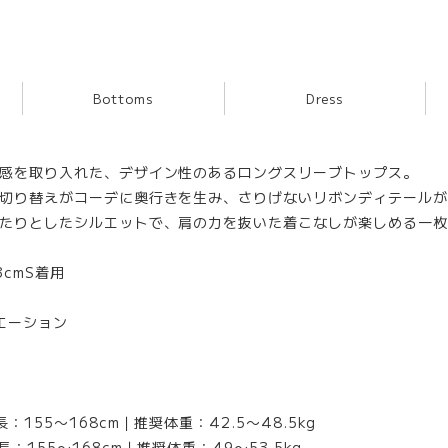
Bottoms
Dress
感を取り入れた、デザイン性のあるロングスリーブトップス。
切り替えがコーデに奥行きを生み、さりげないリボンディテールが
たりとしたシルエットで、肩の力を抜いた着こなしが楽しめる一枚
3cmS着用
エーション
155〜168cm｜推奨体重：42.5〜48.5kg
155〜168cm｜推奨体重：49〜53.5kg