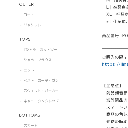
OUTER
L｜推奨身長：
XL｜推奨身長
コート
※手作業に
ジャケット
商品番号 :R0
TOPS
¨¨¨¨¨¨¨¨¨¨¨¨¨
Tシャツ・カットソー
ご購入の際
シャツ・ブラウス
https://llm
ニット
¨¨¨¨¨¨¨¨¨¨¨¨¨
ベスト・カーディガン
【注意点】
スウェット・パーカー
・商品到着ま
・海外製品の
キャミ・タンクトップ
・スマートフ
商品の色味
BOTTOMS
・発送の時期
スカート