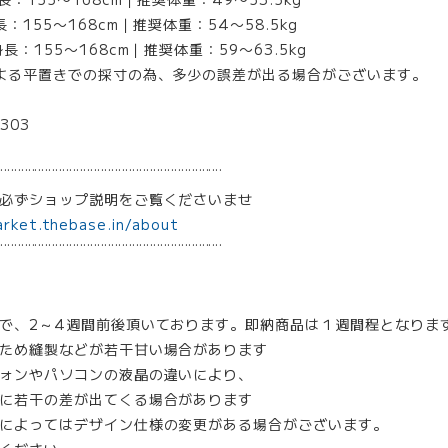
155〜168cm｜推奨体重：54〜58.5kg
：155〜168cm｜推奨体重：59〜63.5kg
よる平置きでの採寸の為、多少の誤差が出る場合がございます。
303
¨¨¨¨¨¨¨¨¨¨¨¨¨¨¨¨¨¨¨¨¨¨¨¨¨¨¨¨¨¨¨¨
は必ずショップ説明をご覧くださいませ
arket.thebase.in/about
¨¨¨¨¨¨¨¨¨¨¨¨¨¨¨¨¨¨¨¨¨¨¨¨¨¨¨¨¨¨¨¨
で、2～4週間前後頂いております。即納商品は１週間程となりま
ため縫製などが若干甘い場合があります
ォンやパソコンの液晶の違いにより、
に若干の差が出てくる場合があります
によってはデザイン仕様の変更がある場合がございます。