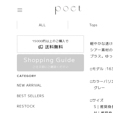
ALL
Tops
15000円以上のご購入で
軽やかな透け
送料無料
シアー素材の
プラス。ゆっ
Shopping Guide
ご注文前にご確認ください
□モデル :16
CATEGORY
□カラーバリ
NEW ARRIVAL
グレー
BEST SELLERS
□サイズ
RESTOCK
S｜推奨身長：
M｜推奨身長：