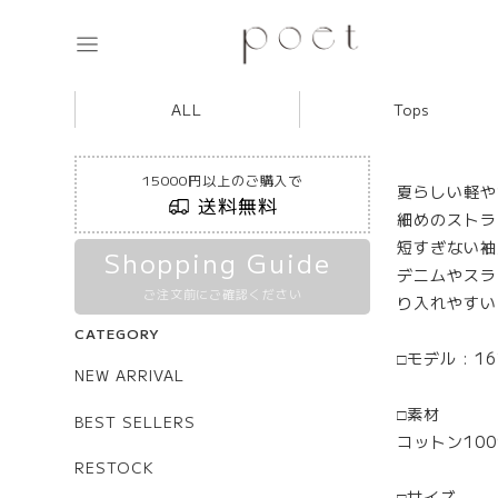
ALL
Tops
15000円以上のご購入で
夏らしい軽や
送料無料
細めのストラ
短すぎない袖
Shopping Guide
デニムやスラ
ご注文前にご確認ください
り入れやすい
CATEGORY
□モデル : 1
NEW ARRIVAL
□素材
BEST SELLERS
コットン100
RESTOCK
□サイズ