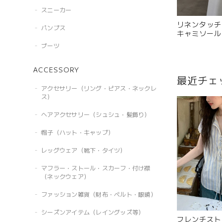
スニーカー
リネンタッチ
パンプス
キャミソール
ウスセット R
ブーツ
ACCESSORY
最近チェ
アクセサリー（リング・ピアス・ネックレ
ス）
ヘアアクセサリー（シュシュ・髪飾り）
帽子（ハット・キャップ）
レッグウェア（靴下・タイツ）
マフラー・ストール・スカーフ・付け襟
（ネックウェア）
ファッション雑貨（財布・ベルト・眼鏡）
シーズンアイテム（レイングッズ等）
フレンチスト