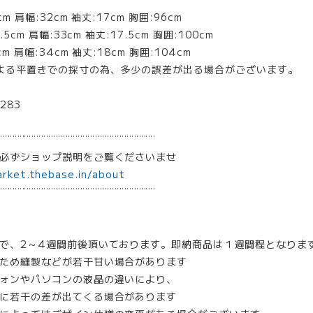
m 肩幅:32cm 袖丈:17cm 胸囲:96cm
5cm 肩幅:33cm 袖丈:17.5cm 胸囲:100cm
m 肩幅:34cm 袖丈:18cm 胸囲:104cm
よる平置きでの採寸の為、多少の誤差が出る場合がございます。
283
¨¨¨¨¨¨¨¨¨¨¨¨¨¨¨¨¨¨¨¨¨¨¨¨¨¨¨¨¨¨¨¨
は必ずショップ説明をご覧くださいませ
arket.thebase.in/about
¨¨¨¨¨¨¨¨¨¨¨¨¨¨¨¨¨¨¨¨¨¨¨¨¨¨¨¨¨¨¨¨
で、2～4週間前後頂いております。即納商品は１週間程となりま
ため縫製などが若干甘い場合があります
ォンやパソコンの液晶の違いにより、
に若干の差が出てくる場合があります