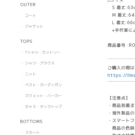
OUTER
S 着丈:63c
M 着丈:64.
コート
L 着丈:66c
ジャケット
※手作業に
TOPS
商品番号 :R0
Tシャツ・カットソー
¨¨¨¨¨¨¨¨¨¨¨¨¨
シャツ・ブラウス
ご購入の際
ニット
https://llm
¨¨¨¨¨¨¨¨¨¨¨¨¨
ベスト・カーディガン
スウェット・パーカー
【注意点】
・商品到着ま
キャミ・タンクトップ
・海外製品の
・スマートフ
BOTTOMS
商品の色味
スカート