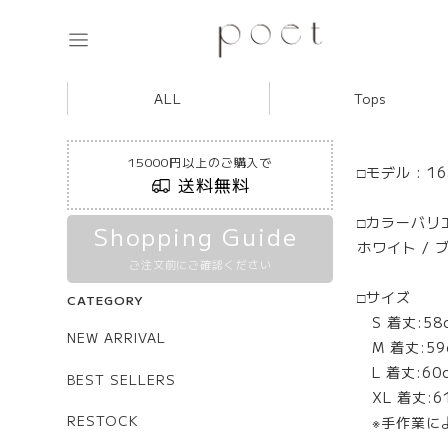
ALL
Tops
15000円以上のご購入で
□モデル : 1
送料無料
□カラーバリ
Shopping Guide
ホワイト / 
ご注文前にご確認ください
□サイズ
CATEGORY
S 着丈:58c
NEW ARRIVAL
M 着丈:59c
L 着丈:60c
BEST SELLERS
XL 着丈:61
RESTOCK
※手作業に