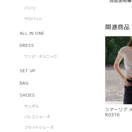
商品説明欄
パンツ
サロペット
関連商品
ALL IN ONE
DRESS
ワンピ・チュニック
SET UP
BAG
SHOES
サンダル
シアーリブ 
R0376
バレエシューズ
フラットシューズ