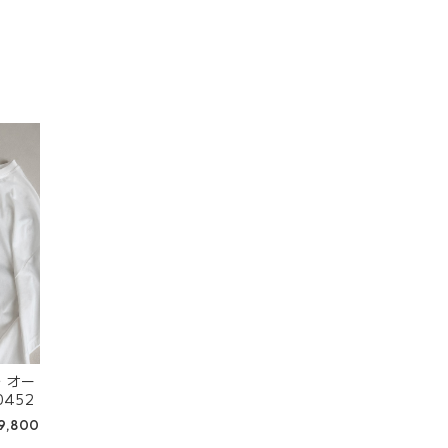
 オー
452
9,800