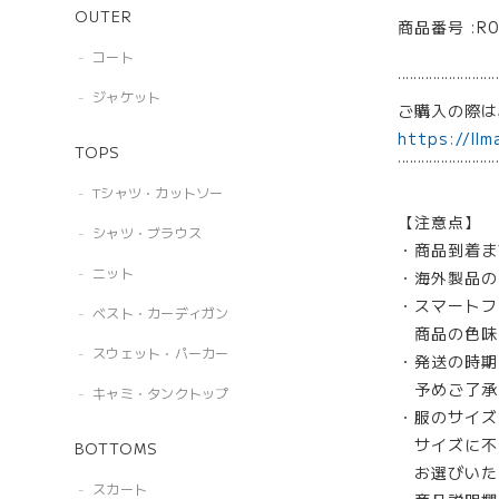
OUTER
商品番号 :R0
コート
¨¨¨¨¨¨¨¨¨¨¨¨¨
ジャケット
ご購入の際
https://llm
TOPS
¨¨¨¨¨¨¨¨¨¨¨¨¨
Tシャツ・カットソー
【注意点】
シャツ・ブラウス
・商品到着ま
ニット
・海外製品の
・スマートフ
ベスト・カーディガン
商品の色味
スウェット・パーカー
・発送の時期
予めご了承
キャミ・タンクトップ
・服のサイズ
サイズに不
BOTTOMS
お選びいた
スカート