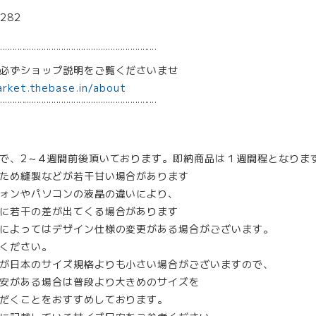
282
¨¨¨¨¨¨¨¨¨¨¨¨¨¨¨¨¨¨¨¨¨¨¨¨¨¨¨¨¨¨¨¨
は必ずショップ説明をご覧くださいませ
arket.thebase.in/about
¨¨¨¨¨¨¨¨¨¨¨¨¨¨¨¨¨¨¨¨¨¨¨¨¨¨¨¨¨¨¨¨
で、2～4週間前後頂いております。即納商品は１週間程となりま
ため縫製などが若干甘い場合があります
ォンやパソコンの液晶の違いにより、
に若干の差が出てくる場合があります
によってはデザイン仕様の変更がある場合がございます。
ください。
が日本のサイズ規格よりも小さい場合がございますので、
安がある場合は普段より大きめのサイズを
だくことをおすすめしております。