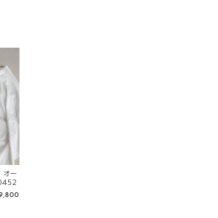
 オー
452
9,800