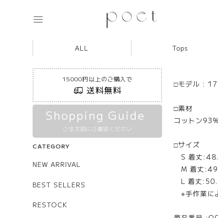
ALL
Tops
15000円以上のご購入で
□モデル : 1
送料無料
□素材
Shopping Guide
コットン93
ご注文前にご確認ください
□サイズ
CATEGORY
S 着丈:48.
NEW ARRIVAL
M 着丈:49.
L 着丈:50.
BEST SELLERS
※手作業に
RESTOCK
商品番号 :Q