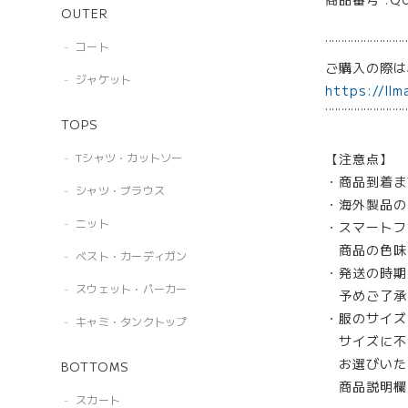
OUTER
¨¨¨¨¨¨¨¨¨¨¨¨¨
コート
ご購入の際
ジャケット
https://llm
¨¨¨¨¨¨¨¨¨¨¨¨¨
TOPS
【注意点】
Tシャツ・カットソー
・商品到着ま
シャツ・ブラウス
・海外製品の
ニット
・スマートフ
商品の色味
ベスト・カーディガン
・発送の時期
スウェット・パーカー
予めご了承
・服のサイズ
キャミ・タンクトップ
サイズに不
お選びいた
BOTTOMS
商品説明欄
スカート