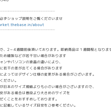
¨¨¨¨¨¨¨¨¨¨¨¨¨¨¨¨¨¨¨¨¨¨¨¨¨¨¨¨¨¨¨¨
は必ずショップ説明をご覧くださいませ
arket.thebase.in/about
¨¨¨¨¨¨¨¨¨¨¨¨¨¨¨¨¨¨¨¨¨¨¨¨¨¨¨¨¨¨¨¨
で、2～4週間前後頂いております。即納商品は１週間程となりま
ため縫製などが若干甘い場合があります
ォンやパソコンの液晶の違いにより、
に若干の差が出てくる場合があります
によってはデザイン仕様の変更がある場合がございます。
ください。
が日本のサイズ規格よりも小さい場合がございますので、
安がある場合は普段より大きめのサイズを
だくことをおすすめしております。
に記載しているサイズ目安をご参考ください。