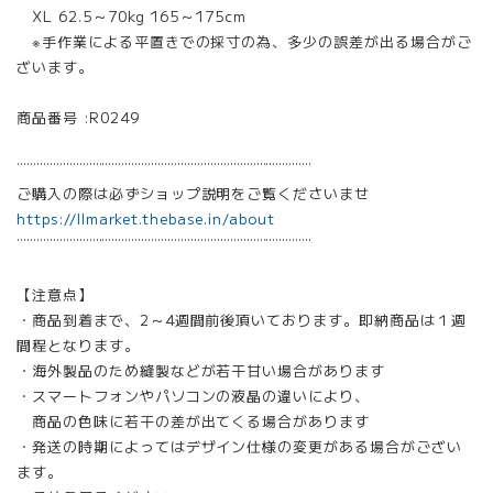
XL 62.5～70kg 165～175cm
※手作業による平置きでの採寸の為、多少の誤差が出る場合がご
ざいます。
商品番号 :R0249
¨¨¨¨¨¨¨¨¨¨¨¨¨¨¨¨¨¨¨¨¨¨¨¨¨¨¨¨¨¨¨¨¨¨¨¨¨¨¨¨¨¨¨¨¨
ご購入の際は必ずショップ説明をご覧くださいませ
https://llmarket.thebase.in/about
¨¨¨¨¨¨¨¨¨¨¨¨¨¨¨¨¨¨¨¨¨¨¨¨¨¨¨¨¨¨¨¨¨¨¨¨¨¨¨¨¨¨¨¨¨
【注意点】
・商品到着まで、2～4週間前後頂いております。即納商品は１週
間程となります。
・海外製品のため縫製などが若干甘い場合があります
・スマートフォンやパソコンの液晶の違いにより、
商品の色味に若干の差が出てくる場合があります
・発送の時期によってはデザイン仕様の変更がある場合がござい
ます。