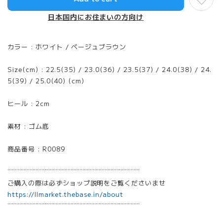
日本国内にお住まいの方向け
カラー : ホワイト / ベージュブラウン
Size(cm) : 22.5(35) / 23.0(36) / 23.5(37) / 24.0(38) / 24.
5(39) / 25.0(40) (cm)
ヒール : 2cm
素材 : ゴム底
商品番号 : R0089
¨¨¨¨¨¨¨¨¨¨¨¨¨¨¨¨¨¨¨¨¨¨¨¨¨¨¨¨¨¨¨¨¨¨¨¨¨¨¨¨¨¨¨¨¨
ご購入の際は必ずショップ説明をご覧くださいませ
https://llmarket.thebase.in/about
¨¨¨¨¨¨¨¨¨¨¨¨¨¨¨¨¨¨¨¨¨¨¨¨¨¨¨¨¨¨¨¨¨¨¨¨¨¨¨¨¨¨¨¨¨