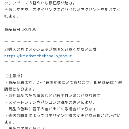
クリアビーズの軽やかな存在感が魅力。
主張しすぎず、スタイリングにさりげないアクセントを加えてく
れます。
商品番号 :R0109
¨¨¨¨¨¨¨¨¨¨¨¨¨¨¨¨¨¨¨¨¨¨¨¨¨¨¨¨¨¨¨¨¨¨¨¨¨¨¨¨¨¨¨¨¨
ご購入の際は必ずショップ説明をご覧くださいませ
https://llmarket.thebase.in/about
¨¨¨¨¨¨¨¨¨¨¨¨¨¨¨¨¨¨¨¨¨¨¨¨¨¨¨¨¨¨¨¨¨¨¨¨¨¨¨¨¨¨¨¨¨
【注意点】
・商品到着まで、2～4週間前後頂いております。即納商品は１週
間程となります。
・海外製品のため縫製などが若干甘い場合があります
・スマートフォンやパソコンの液晶の違いにより、
商品の色味に若干の差が出てくる場合があります
・発送の時期によってはデザイン仕様の変更がある場合がござい
ます。
予めご了承ください。