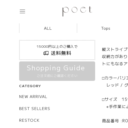
ALL
Tops
15000円以上のご購入で
縦ストライプ
送料無料
収納力があり
トにもなるア
Shopping Guide
ご注文前にご確認ください
□カラーバリ
レッド / 
CATEGORY
NEW ARRIVAL
□サイズ 15*
※手作業に
BEST SELLERS
RESTOCK
商品番号 :R0