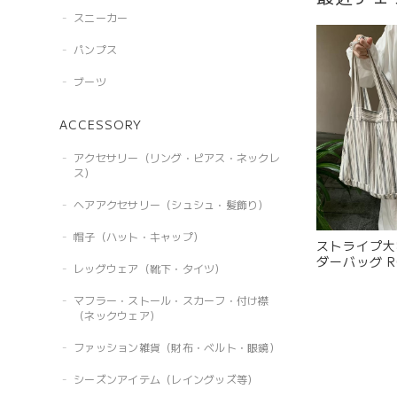
スニーカー
パンプス
ブーツ
ACCESSORY
アクセサリー（リング・ピアス・ネックレ
ス）
ヘアアクセサリー（シュシュ・髪飾り）
帽子（ハット・キャップ）
ストライプ大
ダー
レッグウェア（靴下・タイツ）
マフラー・ストール・スカーフ・付け襟
（ネックウェア）
ファッション雑貨（財布・ベルト・眼鏡）
シーズンアイテム（レイングッズ等）