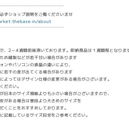
¨¨¨¨¨¨¨¨¨¨¨¨¨¨¨¨¨¨¨¨¨¨¨¨¨¨¨¨¨¨¨¨
は必ずショップ説明をご覧くださいませ
arket.thebase.in/about
¨¨¨¨¨¨¨¨¨¨¨¨¨¨¨¨¨¨¨¨¨¨¨¨¨¨¨¨¨¨¨¨
で、2～4週間前後頂いております。即納商品は１週間程となりま
ため縫製などが若干甘い場合があります
ォンやパソコンの液晶の違いにより、
に若干の差が出てくる場合があります
によってはデザイン仕様の変更がある場合がございます。
ください。
が日本のサイズ規格よりも小さい場合がございますので、
安がある場合は普段より大きめのサイズを
だくことをおすすめしております。
に記載しているサイズ目安をご参考ください。