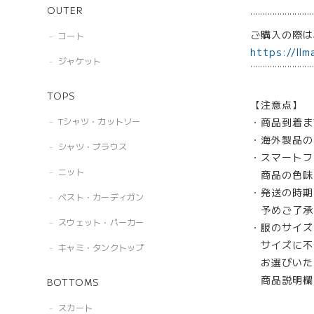
OUTER
¨¨¨¨¨¨¨¨¨¨¨¨¨
ご購入の際
コート
https://llm
ジャケット
¨¨¨¨¨¨¨¨¨¨¨¨¨
TOPS
【注意点】
・商品到着ま
Tシャツ・カットソー
・海外製品の
シャツ・ブラウス
・スマートフ
ニット
商品の色味
・発送の時期
ベスト・カーディガン
予めご了承
スウェット・パーカー
・服のサイズ
サイズに不
キャミ・タンクトップ
お選びいた
商品説明欄
BOTTOMS
スカート