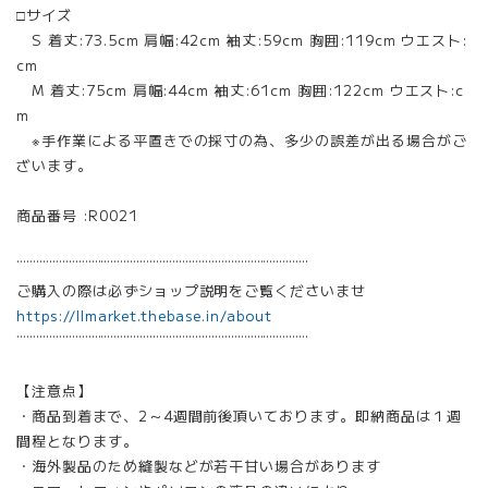
□サイズ
S 着丈:73.5cm 肩幅:42cm 袖丈:59cm 胸囲:119cm ウエスト:
cm
M 着丈:75cm 肩幅:44cm 袖丈:61cm 胸囲:122cm ウエスト:c
m
※手作業による平置きでの採寸の為、多少の誤差が出る場合がご
ざいます。
商品番号 :R0021
¨¨¨¨¨¨¨¨¨¨¨¨¨¨¨¨¨¨¨¨¨¨¨¨¨¨¨¨¨¨¨¨¨¨¨¨¨¨¨¨¨¨¨¨¨
ご購入の際は必ずショップ説明をご覧くださいませ
https://llmarket.thebase.in/about
¨¨¨¨¨¨¨¨¨¨¨¨¨¨¨¨¨¨¨¨¨¨¨¨¨¨¨¨¨¨¨¨¨¨¨¨¨¨¨¨¨¨¨¨¨
【注意点】
・商品到着まで、2～4週間前後頂いております。即納商品は１週
間程となります。
・海外製品のため縫製などが若干甘い場合があります