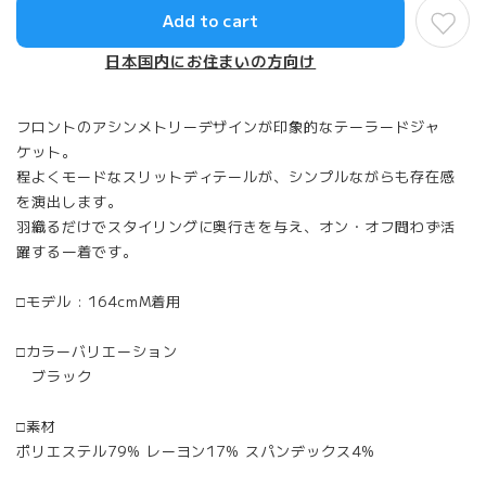
Add to cart
日本国内にお住まいの方向け
フロントのアシンメトリーデザインが印象的なテーラードジャ
ケット。
程よくモードなスリットディテールが、シンプルながらも存在感
を演出します。
羽織るだけでスタイリングに奥行きを与え、オン・オフ問わず活
躍する一着です。
□モデル : 164cmM着用
□カラーバリエーション
ブラック
□素材
ポリエステル79% レーヨン17% スパンデックス4%