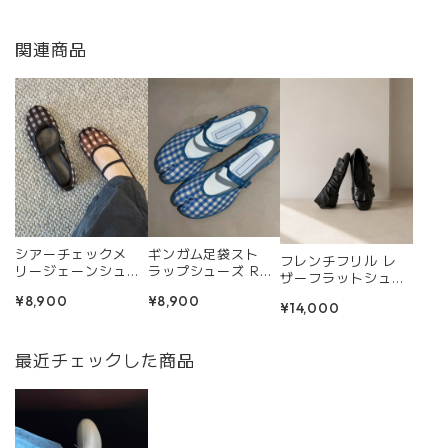
関連商品
シアーチェックメ
ギンガム足袋スト
フレンチフリル レ
リージェーンシュー
ラップシューズ R02
ザーフラットシュー
ズ R0250
52
ズ R0434
¥8,900
¥8,900
¥14,000
最近チェックした商品