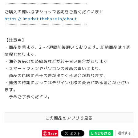
¨¨¨¨¨¨¨¨¨¨¨¨¨¨¨¨¨¨¨¨¨¨¨¨¨¨¨¨¨¨¨¨¨¨¨¨¨¨¨¨¨¨¨¨¨
ご購入の際は必ずショップ説明をご覧くださいませ
https://llmarket.thebase.in/about
¨¨¨¨¨¨¨¨¨¨¨¨¨¨¨¨¨¨¨¨¨¨¨¨¨¨¨¨¨¨¨¨¨¨¨¨¨¨¨¨¨¨¨¨¨
【注意点】
・商品到着まで、2～4週間前後頂いております。即納商品は１週
間程となります。
・海外製品のため縫製などが若干甘い場合があります
・スマートフォンやパソコンの液晶の違いにより、
商品の色味に若干の差が出てくる場合があります。
・発送の時期によってはデザイン仕様の変更がある場合がござい
ます。
予めご了承ください。
この商品をアプリで見る
通報する
LINEで送る
Save