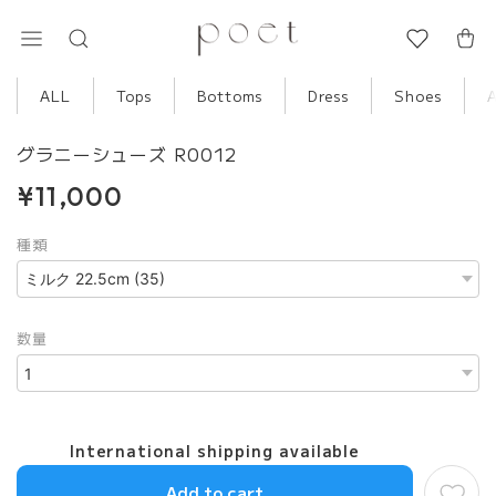
ALL
Tops
Bottoms
Dress
Shoes
グラニーシューズ R0012
¥11,000
種類
数量
International shipping available
Add to cart