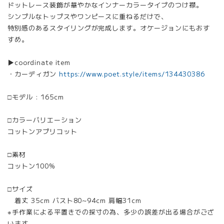
ドットレース装飾が華やかなインナーカラータイプのつけ襟。
シンプルなトップスやワンピースに重ねるだけで、
特別感のあるスタイリングが完成します。オケージョンにもおす
すめ。
▶︎coordinate item
・カーディガン
https://www.poet.style/items/134430386
□モデル : 165cm
□カラーバリエーション
コットンアプリコット
□素材
コットン100%
□サイズ
着丈 35cm バスト80~94cm 肩幅31cm
※手作業による平置きでの採寸の為、多少の誤差が出る場合がござ
います。