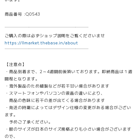
商品番号 :Q0543
¨¨¨¨¨¨¨¨¨¨¨¨¨¨¨¨¨¨¨¨¨¨¨¨¨¨¨¨¨¨¨¨¨¨¨¨¨¨¨¨¨¨¨¨¨
ご購入の際は必ずショップ説明をご覧くださいませ
https://llmarket.thebase.in/about
¨¨¨¨¨¨¨¨¨¨¨¨¨¨¨¨¨¨¨¨¨¨¨¨¨¨¨¨¨¨¨¨¨¨¨¨¨¨¨¨¨¨¨¨¨
【注意点】
・商品到着まで、2～4週間前後頂いております。即納商品は１週
間程となります。
・海外製品のため縫製などが若干甘い場合があります
・スマートフォンやパソコンの液晶の違いにより、
商品の色味に若干の差が出てくる場合があります
・発送の時期によってはデザイン仕様の変更がある場合がござい
ます。
予めご了承ください。
・服のサイズが日本のサイズ規格よりも小さい場合がございます
ので、