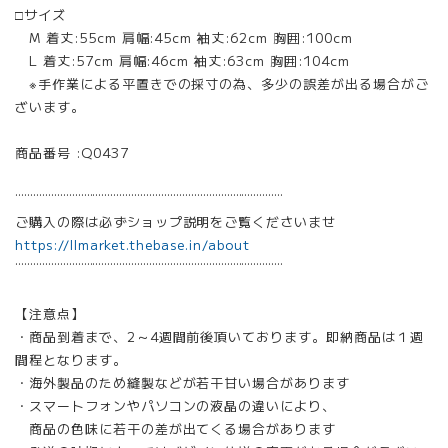
□サイズ
M 着丈:55cm 肩幅:45cm 袖丈:62cm 胸囲:100cm
L 着丈:57cm 肩幅:46cm 袖丈:63cm 胸囲:104cm
※手作業による平置きでの採寸の為、多少の誤差が出る場合がご
ざいます。
商品番号 :Q0437
¨¨¨¨¨¨¨¨¨¨¨¨¨¨¨¨¨¨¨¨¨¨¨¨¨¨¨¨¨¨¨¨¨¨¨¨¨¨¨¨¨¨¨¨¨
ご購入の際は必ずショップ説明をご覧くださいませ
https://llmarket.thebase.in/about
¨¨¨¨¨¨¨¨¨¨¨¨¨¨¨¨¨¨¨¨¨¨¨¨¨¨¨¨¨¨¨¨¨¨¨¨¨¨¨¨¨¨¨¨¨
【注意点】
・商品到着まで、2～4週間前後頂いております。即納商品は１週
間程となります。
・海外製品のため縫製などが若干甘い場合があります
・スマートフォンやパソコンの液晶の違いにより、
商品の色味に若干の差が出てくる場合があります