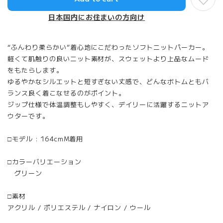
日本国内にお住まいの方向け
“ふんわり柔らかい”着心地にこだわったソフトニットパーカー。
軽くて肌触りの良いニット素材が、スウェットより上品なムード
をもたらします。
ゆるやかなシルエットと短すぎない丈感で、どんなボトムともバ
ランス良く着こなせるのがポイント。
ジップ仕様で体温調整もしやすく、デイリーに活躍するニットア
ウターです。
□モデル : 164cmM着用
□カラーバリエーション
グリーン
□素材
アクリル / ポリエステル / ナイロン / ウール