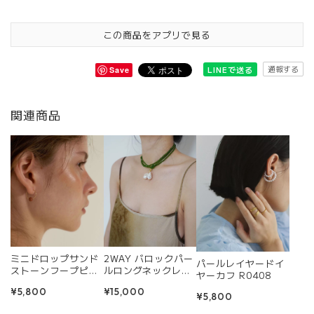
この商品をアプリで見る
通報する
LINEで送る
Save
関連商品
ミニドロップサンド
2WAY バロックパー
パールレイヤードイ
ストーンフープピア
ルロングネックレス
ヤーカフ R0408
ス R0345
R0357
¥5,800
¥15,000
¥5,800