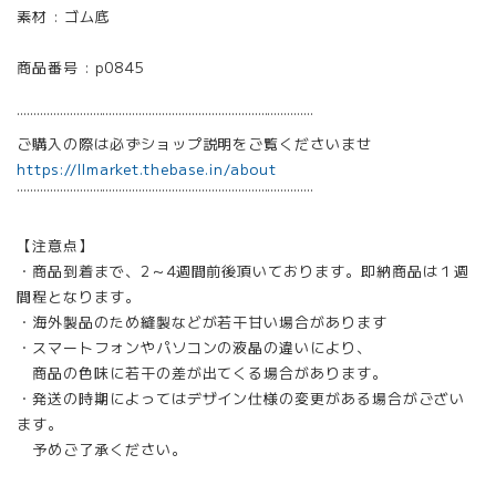
素材 : ゴム底
商品番号 : p0845
¨¨¨¨¨¨¨¨¨¨¨¨¨¨¨¨¨¨¨¨¨¨¨¨¨¨¨¨¨¨¨¨¨¨¨¨¨¨¨¨¨¨¨¨¨
ご購入の際は必ずショップ説明をご覧くださいませ
https://llmarket.thebase.in/about
¨¨¨¨¨¨¨¨¨¨¨¨¨¨¨¨¨¨¨¨¨¨¨¨¨¨¨¨¨¨¨¨¨¨¨¨¨¨¨¨¨¨¨¨¨
【注意点】
・商品到着まで、2～4週間前後頂いております。即納商品は１週
間程となります。
・海外製品のため縫製などが若干甘い場合があります
・スマートフォンやパソコンの液晶の違いにより、
商品の色味に若干の差が出てくる場合があります。
・発送の時期によってはデザイン仕様の変更がある場合がござい
ます。
予めご了承ください。