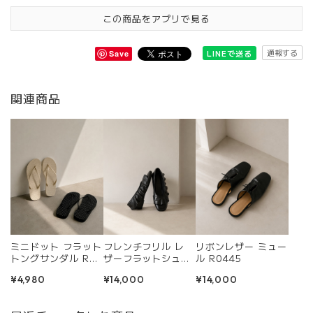
この商品をアプリで見る
通報する
LINEで送る
Save
関連商品
ミニドット フラット
フレンチフリル レ
リボンレザー ミュー
トングサンダル R04
ザーフラットシュー
ル R0445
24
ズ R0434
¥4,980
¥14,000
¥14,000