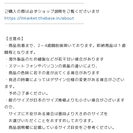
¨¨¨¨¨¨¨¨¨¨¨¨¨¨¨¨¨¨¨¨¨¨¨¨¨¨¨¨¨¨¨¨¨¨¨¨¨¨¨¨¨¨¨¨¨
ご購入の際は必ずショップ説明をご覧くださいませ
https://llmarket.thebase.in/about
¨¨¨¨¨¨¨¨¨¨¨¨¨¨¨¨¨¨¨¨¨¨¨¨¨¨¨¨¨¨¨¨¨¨¨¨¨¨¨¨¨¨¨¨¨
【注意点】
・商品到着まで、2～4週間前後頂いております。即納商品は１週
間程となります。
・海外製品のため縫製などが若干甘い場合があります
・スマートフォンやパソコンの液晶の違いにより、
商品の色味に若干の差が出てくる場合があります
・発送の時期によってはデザイン仕様の変更がある場合がござい
ます。
予めご了承ください。
・服のサイズが日本のサイズ規格よりも小さい場合がございます
ので、
サイズに不安がある場合は普段より大きめのサイズを
お選びいただくことをおすすめしております。
商品説明欄に記載しているサイズ目安をご参考ください。