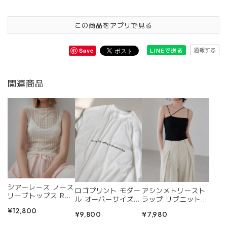
この商品をアプリで見る
通報する
LINEで送る
Save
関連商品
シアーレース ノース
ロゴプリント モダー
アシンメトリースト
リーブトップス R03
ル オーバーサイズT
ラップ リブニット
74
シャツ R0452
キャミソール R045
¥12,800
¥9,800
¥7,980
0