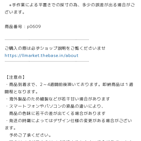
※手作業による平置きでの採寸の為、多少の誤差が出る場合がご
ざいます。
商品番号 : p0609
¨¨¨¨¨¨¨¨¨¨¨¨¨¨¨¨¨¨¨¨¨¨¨¨¨¨¨¨¨¨¨¨¨¨¨¨¨¨¨¨¨¨¨¨¨
ご購入の際は必ずショップ説明をご覧くださいませ
https://llmarket.thebase.in/about
¨¨¨¨¨¨¨¨¨¨¨¨¨¨¨¨¨¨¨¨¨¨¨¨¨¨¨¨¨¨¨¨¨¨¨¨¨¨¨¨¨¨¨¨¨
【注意点】
・商品到着まで、2～4週間前後頂いております。即納商品は１週
間程となります。
・海外製品のため縫製などが若干甘い場合があります
・スマートフォンやパソコンの液晶の違いにより、
商品の色味に若干の差が出てくる場合があります
・発送の時期によってはデザイン仕様の変更がある場合がござい
ます。
予めご了承ください。